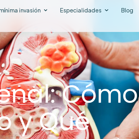
 mínima invasión
Especialidades
Blog
enal: Cómo
o y Qué