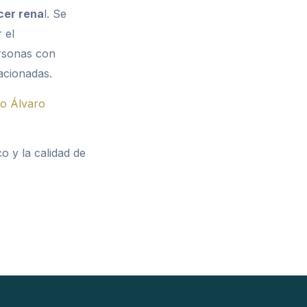
cer rena
l. Se
 el
ersonas con
acionadas.
o Álvaro
o y la calidad de