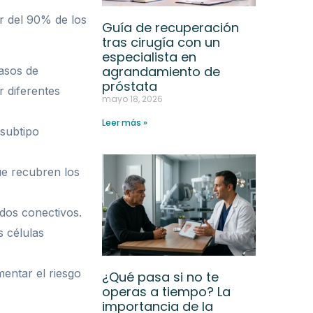
r del 90% de los
Guía de recuperación
tras cirugía con un
especialista en
agrandamiento de
asos de
próstata
r diferentes
mayo 18, 2026
Leer más »
 subtipo
que recubren los
idos conectivos.
s células
entar el riesgo
¿Qué pasa si no te
operas a tiempo? La
importancia de la