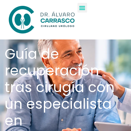
Guía de
recuperación
tras cirugía con
un especialista
en