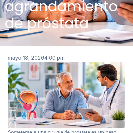
agrandamiento
de próstata
mayo 18, 2026
4:00 pm
Someterse a una cirugía de próstata es un paso