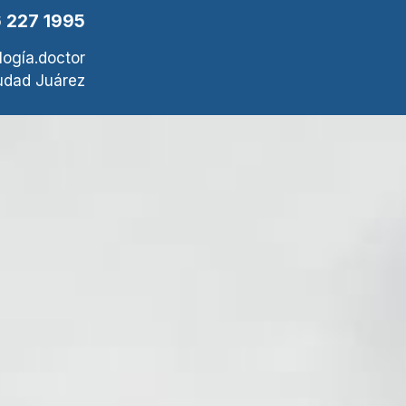
 227 1995
logía.doctor
udad Juárez