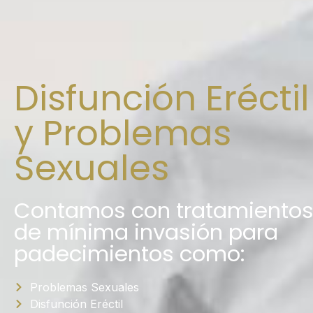
Disfunción Eréctil
y Problemas
Sexuales
Contamos con tratamiento
de mínima invasión para
padecimientos como:​
Problemas Sexuales
Disfunción Eréctil