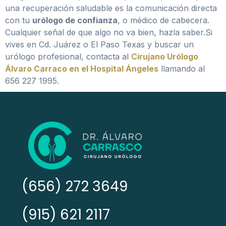
una recuperación saludable es la comunicación directa
con tu
urólogo de confianza
, o médico de cabecera.
Cualquier señal de que algo no va bien, hazla saber.Si
vives en Cd. Juárez o El Paso Texas y buscar un
urólogo profesional, contacta al
Cirujano Urólogo
Álvaro Carraco en el Hospital Ángeles
llamando al
656 227 1995.
(656) 272 3649
(915) 621 2117